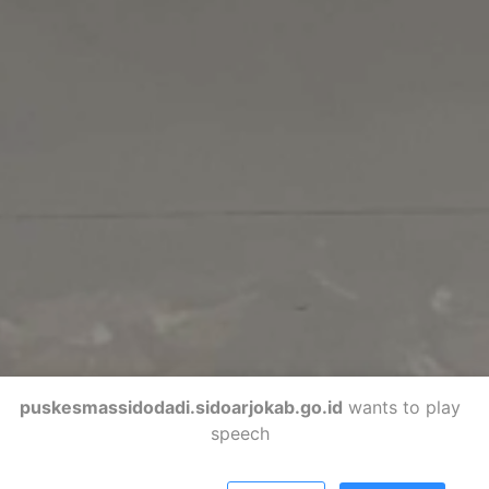
puskesmassidodadi.sidoarjokab.go.id
wants to play
speech